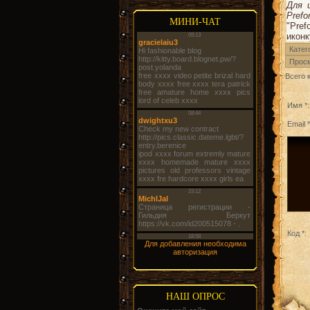
Для 
Pref
МИНИ-ЧАТ
"Pref
иконк
Катег
Прос
Всего 
Имя *:
Email *
Код *:
Для добавления необходима
авторизация
НАШ ОПРОС