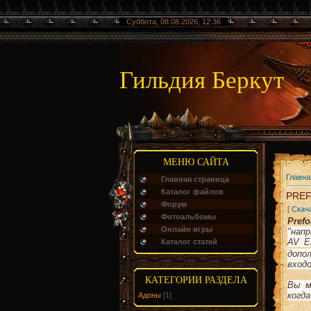
Суббота, 08.08.2026, 12:36
Гильдия Беркут
МЕНЮ САЙТА
Главна
Главная страница
Каталог файлов
PREF
Форум
[
Скач
Фотоальбомы
Pref
Онлайн игры
"нап
AV E
Каталог статей
допо
вход
КАТЕГОРИИ РАЗДЕЛА
Вы м
когд
Адоны
[1]