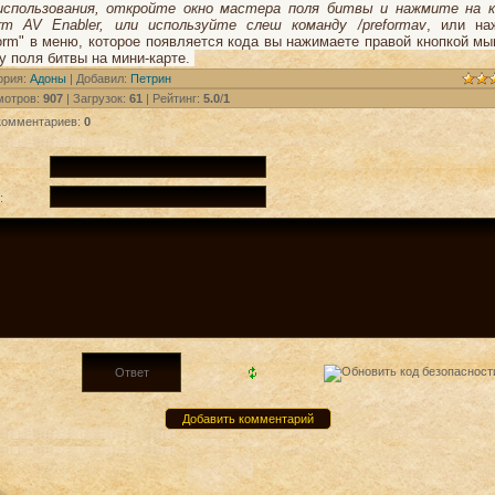
использования, откройте окно мастера поля битвы и нажмите на к
orm AV Enabler, или используйте слеш команду
/preformav
, или на
orm" в меню, которое появляется кода вы нажимаете правой кнопкой м
у поля битвы на мини-карте.
ория
:
Адоны
|
Добавил
:
Петрин
мотров
:
907
|
Загрузок
:
61
|
Рейтинг
:
5.0
/
1
комментариев
:
0
: