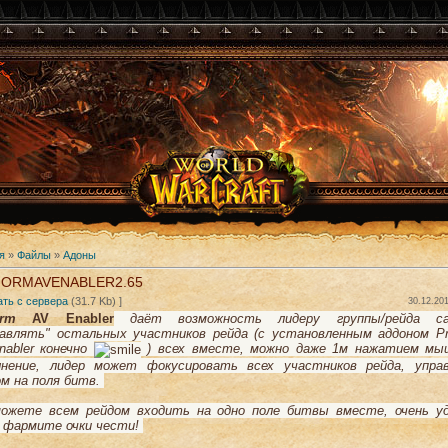
я
»
Файлы
»
Адоны
ORMAVENABLER2.65
ать с сервера
(31.7 Kb) ]
30.12.201
orm
AV Enabler
даёт возможность лидеру группы/рейда са
равлять" остальных участников рейда (с установленным аддоном Pr
nabler конечно
) всех вместе, можно даже 1м нажатием мы
лнение, лидер может фокусировать всех участников рейда, упра
ом на поля битв.
ожете всем рейдом входить на одно поле битвы вместе, очень уд
а фармите очки чести!