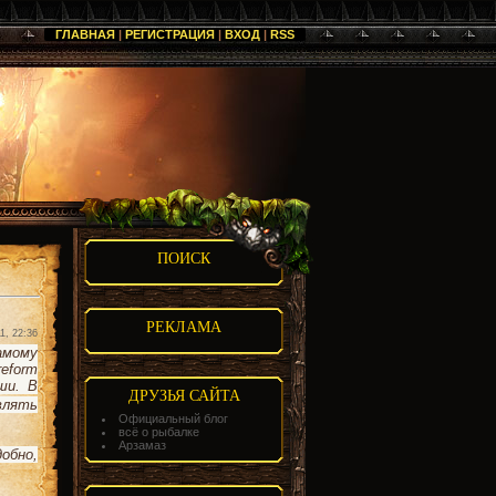
ГЛАВНАЯ
|
РЕГИСТРАЦИЯ
|
ВХОД
|
RSS
ПОИСК
РЕКЛАМА
1, 22:36
мому
eform
ши. В
ДРУЗЬЯ САЙТА
влять
Официальный блог
всё о рыбалке
Арзамаз
обно,