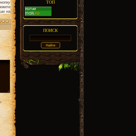
нопку
ТОП
жмите
ыши на
ПОИСК