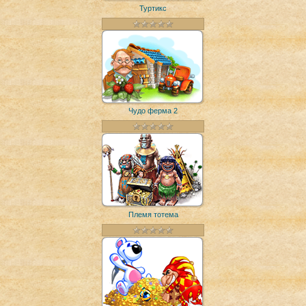
Туртикс
Чудо ферма 2
Племя тотема