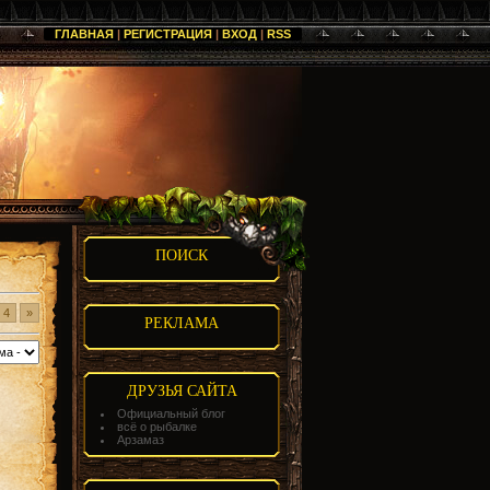
ГЛАВНАЯ
|
РЕГИСТРАЦИЯ
|
ВХОД
|
RSS
ПОИСК
4
»
РЕКЛАМА
ДРУЗЬЯ САЙТА
Официальный блог
всё о рыбалке
Арзамаз