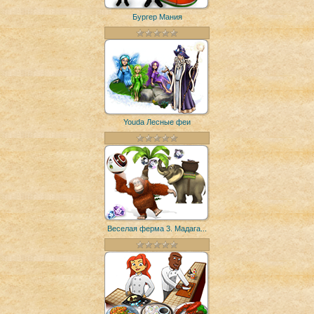
Бургер Мания
Youda Лесные феи
Веселая ферма 3. Мадага...