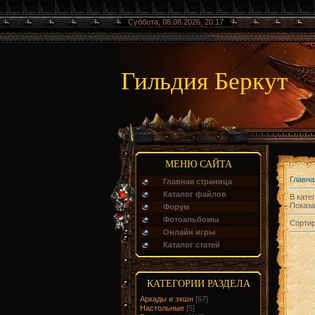
Суббота, 08.08.2026, 20:17
Гильдия Беркут
МЕНЮ САЙТА
Главна
Главная страница
Каталог файлов
В кате
Показа
Форум
Фотоальбомы
Сортир
Онлайн игры
Каталог статей
КАТЕГОРИИ РАЗДЕЛА
Аркады и экшн
[67]
Настольные
[5]