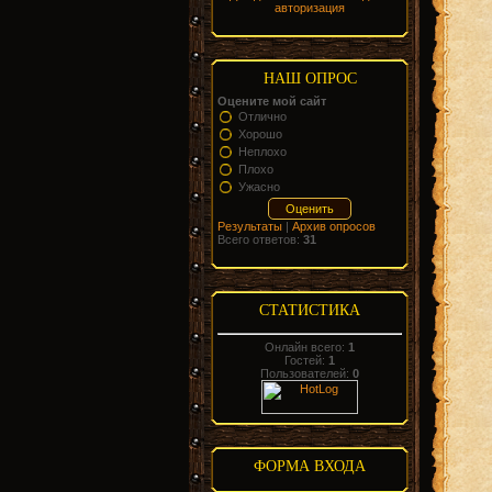
авторизация
НАШ ОПРОС
Оцените мой сайт
Отлично
Хорошо
Неплохо
Плохо
Ужасно
Результаты
|
Архив опросов
Всего ответов:
31
СТАТИСТИКА
Онлайн всего:
1
Гостей:
1
Пользователей:
0
ФОРМА ВХОДА