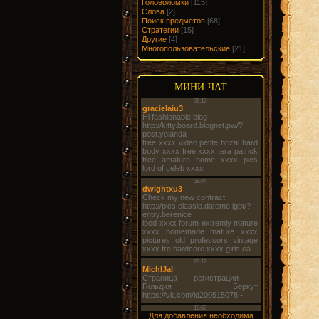
Головоломки
[115]
Слова
[2]
Поиск предметов
[68]
Стратегии
[15]
Другие
[4]
Многопользовательские
[21]
МИНИ-ЧАТ
Для добавления необходима