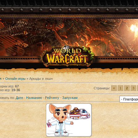
я
»
Онлайн игры
» Аркады и экшн
гории игр
:
67
Страницы
:
«
1
2
3
но игр
:
19-36
овать по
:
Дате
·
Названию
·
Рейтингу
·
Запускам