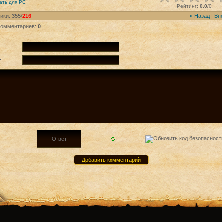
ать для
PC
Рейтинг
:
0.0
/
0
ики
:
355
/
216
« Назад
|
Вп
комментариев
:
0
: