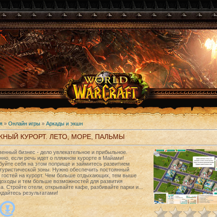
я
»
Онлайн игры
»
Аркады и экшн
НЫЙ КУРОРТ. ЛЕТО, МОРЕ, ПАЛЬМЫ
енный бизнес - дело увлекательное и прибыльное.
но, если речь идет о пляжном курорте в Майами!
буйте себя на этом поприще и займитесь развитием
 туристической зоны. Нужно обеспечить постоянный
 гостей на курорт. Чем больше отдыхающих, тем выше
доходы и тем больше возможностей для развития
а. Стройте отели, открывайте кафе, разбивайте парки и...
ждайтесь результатами!