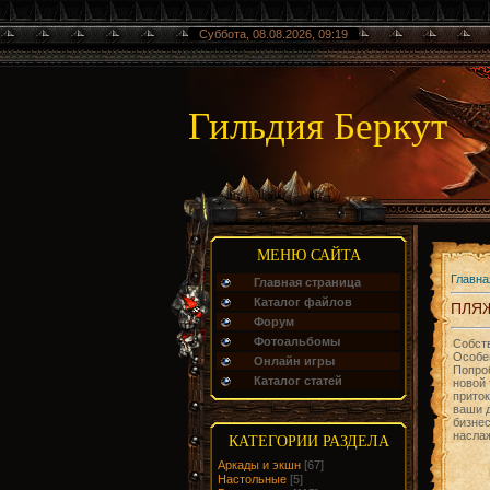
Суббота, 08.08.2026, 09:19
Гильдия Беркут
МЕНЮ САЙТА
Главна
Главная страница
Каталог файлов
ПЛЯЖ
Форум
Фотоальбомы
Собств
Особен
Онлайн игры
Попро
Каталог статей
новой
приток
ваши 
бизнес
насла
КАТЕГОРИИ РАЗДЕЛА
Аркады и экшн
[67]
Настольные
[5]