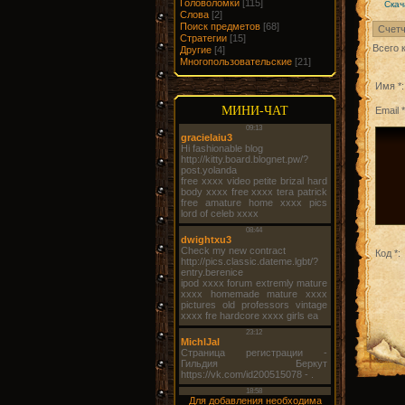
Головоломки
[115]
Скач
Слова
[2]
Поиск предметов
[68]
Счетч
Стратегии
[15]
Всего 
Другие
[4]
Многопользовательские
[21]
Имя *:
МИНИ-ЧАТ
Email *
Код *:
Для добавления необходима