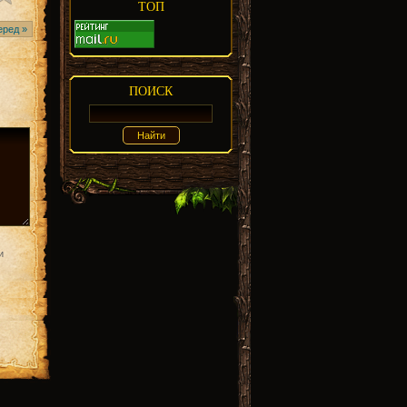
ТОП
еред »
ПОИСК