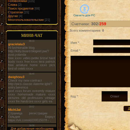
Головоломки
[115]
Слова
[2]
Поиск предметов
[68]
Стратегии
[15]
Скачать для
PC
Другие
[4]
Многопользовательские
[21]
Счетчики
:
302
/
259
Всего комментариев
:
0
МИНИ-ЧАТ
Имя *:
Email *:
Код *:
Для добавления необходима