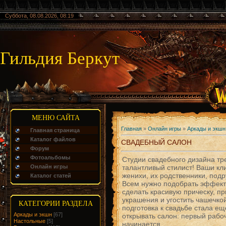
Суббота, 08.08.2026, 08:19
Гильдия Беркут
МЕНЮ САЙТА
Главная
»
Онлайн игры
»
Аркады и экшн
Главная страница
Каталог файлов
СВАДЕБНЫЙ САЛОН
Форум
Фотоальбомы
Студии свадебного дизайна тр
Онлайн игры
талантливый стилист! Ваши кл
женихи, их родственники, подр
Каталог статей
Всем нужно подобрать эффект
сделать красивую прическу, п
украшения и угостить чашечко
КАТЕГОРИИ РАЗДЕЛА
подготовка к свадьбе стала е
Аркады и экшн
[67]
открывать салон: первый рабо
Настольные
[5]
начинается...