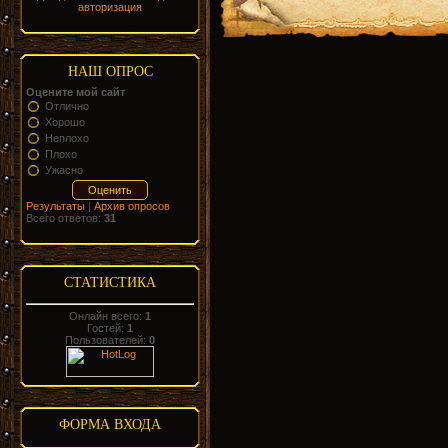
авторизация
НАШ ОПРОС
Оцените мой сайт
Отлично
Хорошо
Неплохо
Плохо
Ужасно
Результаты
|
Архив опросов
Всего ответов:
31
СТАТИСТИКА
Онлайн всего:
1
Гостей:
1
Пользователей:
0
ФОРМА ВХОДА