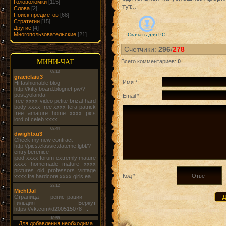
Головоломки
[115]
тут...
Слова
[2]
Поиск предметов
[68]
Стратегии
[15]
Другие
[4]
Многопользовательские
[21]
Скачать для
PC
Счетчики
:
296
/
278
МИНИ-ЧАТ
Всего комментариев
:
0
Имя *:
Email *:
Код *:
Для добавления необходима