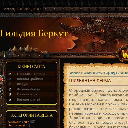
Четверг, 06.08.2026, 05:09
Гильдия Беркут
МЕНЮ САЙТА
Главная
»
Онлайн игры
»
Аркады и экшн
Главная страница
Каталог файлов
ТРИДЕВЯТАЯ ФЕРМА
Форум
Фотоальбомы
Огородный бизнес - дело хлоп
Онлайн игры
прибыльное! Сначала вскопай
грядок и пригласите в помощн
Каталог статей
Семена моркови и полный бак 
распорядитесь этим как следуе
первый урожай и хорошую при
КАТЕГОРИИ РАЗДЕЛА
Заработанные деньги вложите 
Аркады и экшн
[67]
бизнеса, и дело пойдет в гору!
Настольные
[5]
бдительны: на успешных ферма