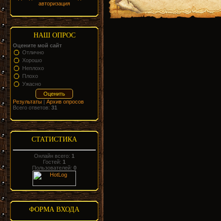
авторизация
НАШ ОПРОС
Оцените мой сайт
Отлично
Хорошо
Неплохо
Плохо
Ужасно
Результаты
|
Архив опросов
Всего ответов:
31
СТАТИСТИКА
Онлайн всего:
1
Гостей:
1
Пользователей:
0
ФОРМА ВХОДА