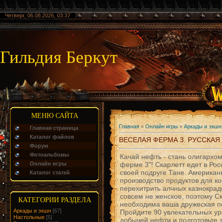
Четверг, 06.08.2026, 03:37
Гильдия Беркут
МЕНЮ САЙТА
Главная
»
Онлайн игры
»
Аркады и экшн
Главная страница
Каталог файлов
ВЕСЕЛАЯ ФЕРМА 3. РУССКАЯ
Форум
Фотоальбомы
Качай нефть - стань олигархом
Онлайн игры
ферме 3"! Скарлетт едет в Росс
своей подруге Тане. Американ
Каталог статей
производство продуктов для к
перехитрить алчных казнокрад
совсем не женское, поэтому С
КАТЕГОРИИ РАЗДЕЛА
необходима ваша дружеская п
Аркады и экшн
[67]
Пройдите 90 увлекательных ур
Настольные
[5]
добычей нефти и подготовьте 