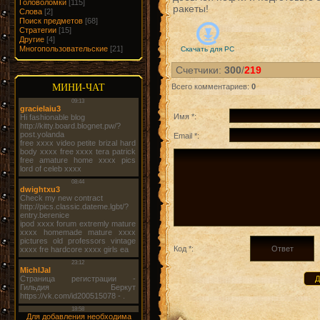
Головоломки
[115]
ракеты!
Слова
[2]
Поиск предметов
[68]
Стратегии
[15]
Другие
[4]
Многопользовательские
[21]
Скачать для
PC
Счетчики
:
300
/
219
МИНИ-ЧАТ
Всего комментариев
:
0
Имя *:
Email *:
Код *:
Для добавления необходима