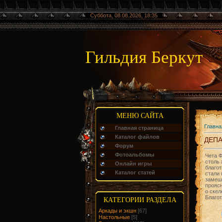
Суббота, 08.08.2026, 18:35
Гильдия Беркут
МЕНЮ САЙТА
Главна
Главная страница
Каталог файлов
ДЕП
Форум
Фотоальбомы
Чета Ф
столь 
Онлайн игры
благот
Каталог статей
стали 
замеша
проясн
о ске
Благот
КАТЕГОРИИ РАЗДЕЛА
Аркады и экшн
[67]
Настольные
[5]