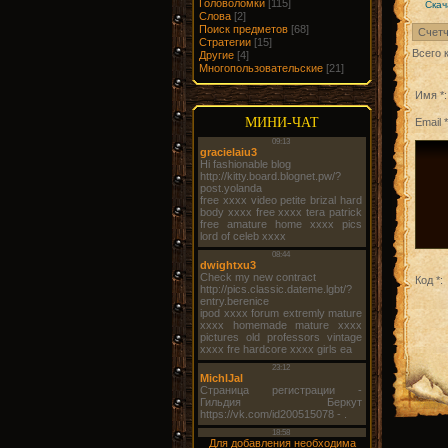
Головоломки
[115]
Скач
Слова
[2]
Поиск предметов
[68]
Счетч
Стратегии
[15]
Всего 
Другие
[4]
Многопользовательские
[21]
Имя *:
МИНИ-ЧАТ
Email *
Код *:
Для добавления необходима