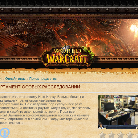
я
»
Онлайн игры
»
Поиск предметов
АРТАМЕНТ ОСОБЫХ РАССЛЕДОВАНИЙ
елпсов известна всему Нью-Йорку. Весьма богаты и
же щедры - тратят огромные деньги на
ворительность. Но с недавних пор супруги все реже
появляться на светских раутах. Ходят слухи, что Фелпсы
ны в какой-то авантюрной истории... Пора все
ить! Займитесь поиском предметов по списку и узнайте
летах, спрятанных в семейном шкафу мистера и миссис
ворительность.