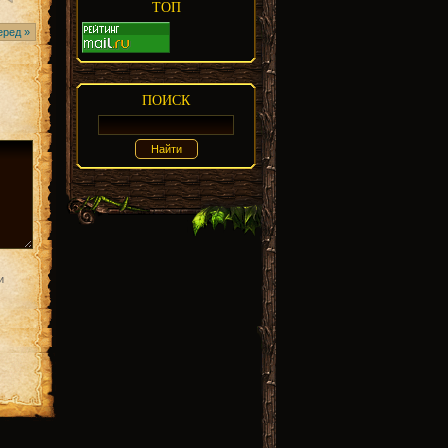
ТОП
еред »
ПОИСК