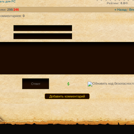
ать для
PC
Рейтинг
:
0.0
/
0
ики
:
298
/
246
« Назад
|
Вп
комментариев
:
0
: