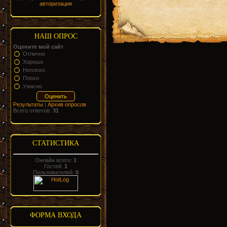
авторизация
НАШ ОПРОС
Оцените мой сайт
Отлично
Хорошо
Неплохо
Плохо
Ужасно
Результаты
|
Архив опросов
Всего ответов:
31
СТАТИСТИКА
Онлайн всего:
1
Гостей:
1
Пользователей:
0
ФОРМА ВХОДА