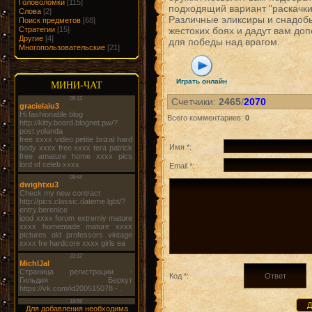
Головоломки
[115]
подходящий вариант "раскачки
Слова
[2]
Различные эликсиры и снадобь
Поиск предметов
[68]
Стратегии
[15]
жестоких боях и дадут вам до
Другие
[4]
для победы над врагом.
Многопользовательские
[21]
Играть онлайн
МИНИ-ЧАТ
Счетчики
:
2465
/
2070
Всего комментариев
:
0
Имя *:
Email *:
Код *:
Для добавления необходима