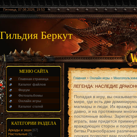
Пятница, 07.08.2026, 19:53
Гильдия Беркут
МЕНЮ САЙТА
Главная
»
Онлайн игры
»
Многопользова
Главная страница
Каталог файлов
ЛЕГЕНДА: НАСЛЕДИЕ ДРАКОН
Форум
Фотоальбомы
Попадая в игру, вы оказываете
Онлайн игры
мире, где есть две доминирую
магмары и люди. Их вражда н
Каталог статей
давно, и на протяжении многих
постоянные войны. Зарегистри
играть, вам придется примкнут
КАТЕГОРИИ РАЗДЕЛА
враждующих сторон и погрузит
Аркады и экшн
[67]
битвы.Разнообразие различных
Настольные
[5]
оружия позволят вам подобра