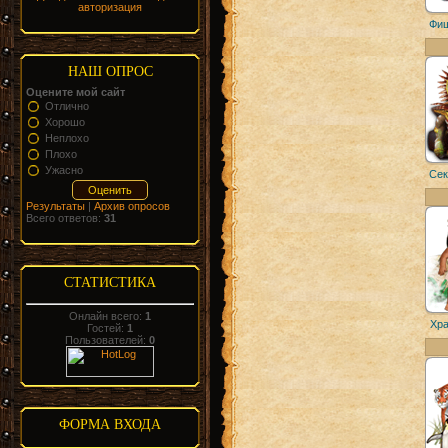
авторизация
Фиш
НАШ ОПРОС
Оцените мой сайт
Отлично
Хорошо
Неплохо
Плохо
Ужасно
Сек
Результаты
|
Архив опросов
Всего ответов:
31
СТАТИСТИКА
Онлайн всего:
1
Хра
Гостей:
1
Пользователей:
0
ФОРМА ВХОДА