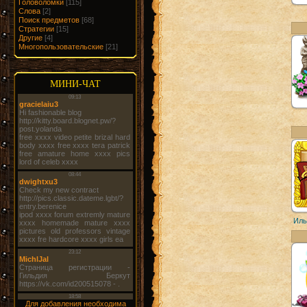
Головоломки
[115]
Слова
[2]
Поиск предметов
[68]
Стратегии
[15]
Другие
[4]
Многопользовательские
[21]
МИНИ-ЧАТ
Иль
Для добавления необходима