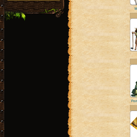
М
Рел