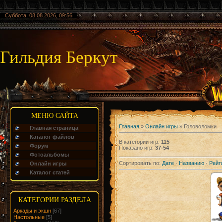
Суббота, 08.08.2026, 09:56
Гильдия Беркут
МЕНЮ САЙТА
Главная
»
Онлайн игры
» Головоломки
Главная страница
Каталог файлов
В категории игр
:
115
Форум
Показано игр
:
37-54
Фотоальбомы
Сортировать по
:
Дате
·
Названию
·
Рейт
Онлайн игры
Каталог статей
КАТЕГОРИИ РАЗДЕЛА
Аркады и экшн
[67]
Настольные
[5]