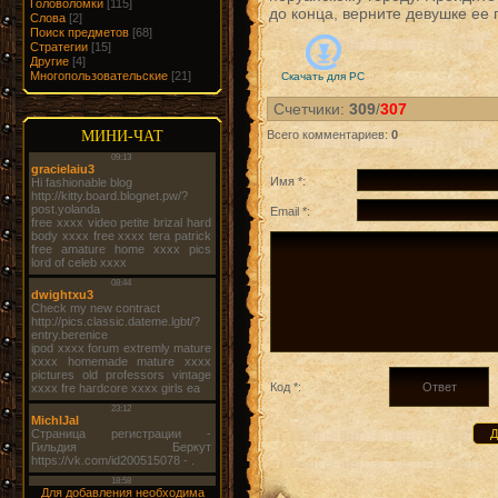
Головоломки
[115]
до конца, верните девушке ее 
Слова
[2]
Поиск предметов
[68]
Стратегии
[15]
Другие
[4]
Многопользовательские
[21]
Скачать для
PC
Счетчики
:
309
/
307
МИНИ-ЧАТ
Всего комментариев
:
0
Имя *:
Email *:
Код *:
Для добавления необходима