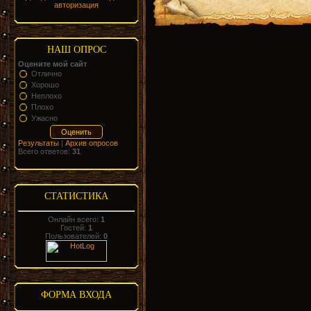
авторизация
НАШ ОПРОС
Оцените мой сайт
Отлично
Хорошо
Неплохо
Плохо
Ужасно
Результаты
|
Архив опросов
Всего ответов:
31
СТАТИСТИКА
Онлайн всего:
1
Гостей:
1
Пользователей:
0
ФОРМА ВХОДА