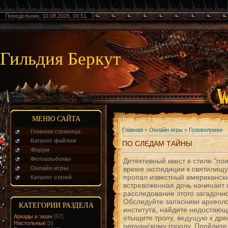
Понедельник, 10.08.2026, 06:51
Гильдия Беркут
МЕНЮ САЙТА
Главная
»
Онлайн игры
»
Головоломки
Главная страница
Каталог файлов
ПО СЛЕДАМ ТАЙНЫ
Форум
Фотоальбомы
Детективный квест в стиле "по
Онлайн игры
время экспедиции к святилищу
пропал известный американски
Каталог статей
встревоженная дочь начинает 
расследование этого загадочн
Обследуйте запасники археоло
КАТЕГОРИИ РАЗДЕЛА
института, найдите недостающ
Аркады и экшн
[67]
отыщите тропу, ведущую к др
Настольные
[5]
перуанскому городу. Пройдите