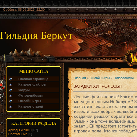
Суббота, 08.08.2026, 22:30
Гильдия Беркут
МЕНЮ САЙТА
Главная
»
Онлайн игры
»
Головоломки
Главная страница
Каталог файлов
ЗАГАДКИ ХИТРОЛЕСЬЯ
Форум
Фотоальбомы
Лесные феи в панике! Как им с
Онлайн игры
могущественным Небалуем? З
захватить власть в сказочном 
Каталог статей
извести всех добрых волшебни
создания решают обратиться 
Эмми - она тоже волшебница, 
КАТЕГОРИИ РАЗДЕЛА
знает... Ей предстоит встретит
Аркады и экшн
[67]
игровом поле. Кто же победит
Настольные
[5]