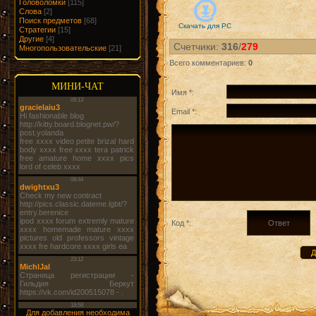
Головоломки
[115]
Слова
[2]
Поиск предметов
[68]
Скачать для
PC
Стратегии
[15]
Другие
[4]
Счетчики
:
316
/
279
Многопользовательские
[21]
Всего комментариев
:
0
МИНИ-ЧАТ
Имя *:
Email *:
Код *:
Для добавления необходима