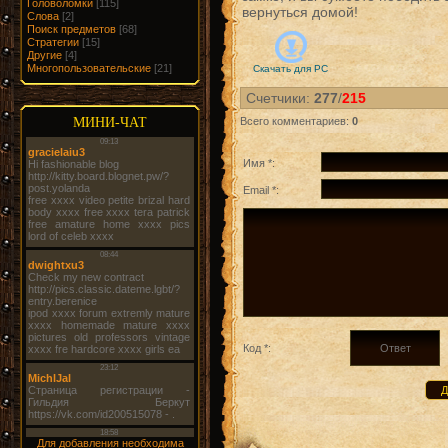
Головоломки
[115]
вернуться домой!
Слова
[2]
Поиск предметов
[68]
Стратегии
[15]
Другие
[4]
Многопользовательские
[21]
Скачать для
PC
Счетчики
:
277
/
215
МИНИ-ЧАТ
Всего комментариев
:
0
Имя *:
Email *:
Код *:
Для добавления необходима