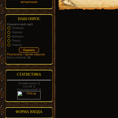
авторизация
НАШ ОПРОС
Оцените мой сайт
Отлично
Хорошо
Неплохо
Плохо
Ужасно
Результаты
|
Архив опросов
Всего ответов:
31
СТАТИСТИКА
Онлайн всего:
1
Гостей:
1
Пользователей:
0
ФОРМА ВХОДА