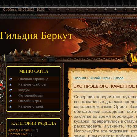
Суббота, 08.08.2026, 10:03
Гильдия Беркут
МЕНЮ САЙТА
Главная
»
Онлайн игры
»
Слова
Главная страница
Каталог файлов
ЭХО ПРОШЛОГО. КАМЕННОЕ
Форум
Фотоальбомы
Совершив невероятное путеше
Онлайн игры
вы оказались в далеком средне
королевском замке Орион. Зам
Каталог статей
обитателями заколдован: кто-т
заклятье во время коронации, 
кухарки, превратились в статуи
КАТЕГОРИИ РАЗДЕЛА
расколдовать, и узнайте, что 
Аркады и экшн
[67]
Используйте все подсказки, ко
Настольные
[5]
замке, и вы сумеете победить